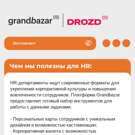
Экспонент
Чем мы полезны для HR:
HR-департаменты ищут современные форматы для
укрепления корпоративной культуры и повышения
вовлеченности сотрудников. Платформа Grandbazar
предоставляет готовый набор инструментов для
работы с данными задачами:
- Персональные карты сотрудников с уникальным
дизайном и возможностью кастомизации;
- Корпоративная валюта с возможностью
автоматических начислений и переводов между
коллегами;
- Уровневая система и достижения;
- Мини-игры, задания и квизы с призами;
- Каталог вознаграждений, в котором можно обменять
валюту на цифровые и физические товары;
- Транзакционные уведомления по электронной почте;
- Интеграция с внешними системами (HRM, CRM);
- Аналитика и отчеты по эффективности программы.