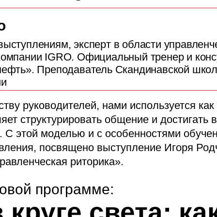
о
выступлениям, эксперт в области управленч
компании IGRO. Официальный тренер и конс
нефть». Преподаватель Скандинавской школ
ии
ству руководителей, нами используется как
яет структурировать общение и достигать в
. С этой моделью и с особенностями обучен
вления, посвящено выступление Игоря Родч
равленческая риторика».
овой программе:
круге света: ка