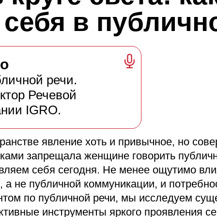
 себя в публичн
ко
бличной речи.
ктор Речевой
ании IGRO.
анстве явление хоть и привычное, но сов
еками запрещала женщине говорить публичн
оявляем себя сегодня. Не менее ощутимо вл
, а не публичной коммуникации, и потребно
нтом по публичной речи, мы исследуем су
ктивные инструменты яркого проявления се