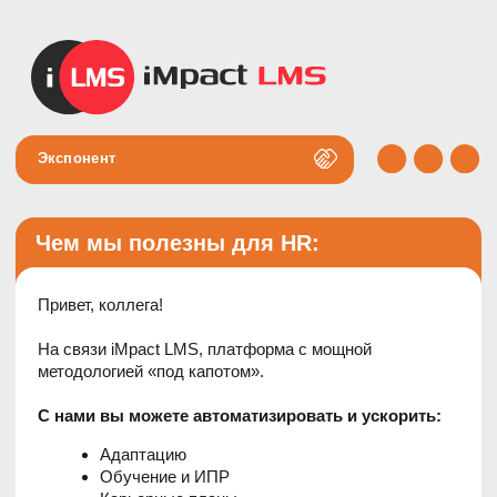
Экспонент
Чем мы полезны для HR:
Привет, коллега!
На связи iMpact LMS, платформа с мощной
методологией «под капотом».
С нами вы можете автоматизировать и ускорить:
Адаптацию
Обучение и ИПР
Карьерные планы
Оценку компетенций 360°
Целеполагание по KPI и OKR
Наставничество
Внутренние коммуникации
Какой результат вы получаете:
Быстро трансформируете HR-функцию под
новые задачи бизнеса, модели компетенций и