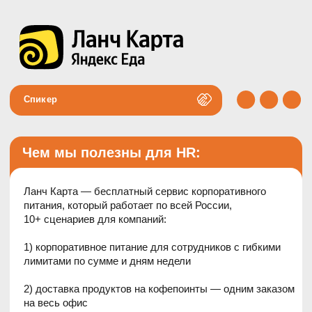
Спикер
Чем мы полезны для HR:
Ланч Карта — бесплатный сервис корпоративного
питания, который работает по всей России,
10+ сценариев для компаний:
1) корпоративное питание для сотрудников с гибкими
лимитами по сумме и дням недели
2) доставка продуктов на кофепоинты — одним заказом
на весь офис
3) подарки и мероприятия — сладости и напитки к
праздникам, готовые подарочные наборы для
сотрудников
4) представительские расходы — оплата официальных
приёмов и деловых встреч в кафе и ресторанах — Ланч
Картой