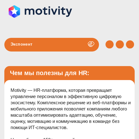
Экспонент
Чем мы полезны для HR:
Motivity — HR-платформа, которая превращает
управление персоналом в эффективную цифровую
экосистему. Комплексное решение из веб-платформы и
мобильного приложения позволяет компаниям любого
масштаба оптимизировать адаптацию, обучение,
оценку, мотивацию и коммуникацию в команде без
помощи ИТ-специалистов.
Нас выбирают 150+ компаний из семи стран — от
малого бизнеса до международных корпораций, среди
которых Apple, BMW, Google, Casio, Adidas, McDonald's.
Motivity входит в единый реестр российского ПО.
Платформа работает как на серверах клиента, так и на
облачных мощностях Яндекса. Есть интеграция с
российскими сервисами: Яндекс Метрикой, VK Cloud,
livedigital, SendPulse, кадровыми системами и другими