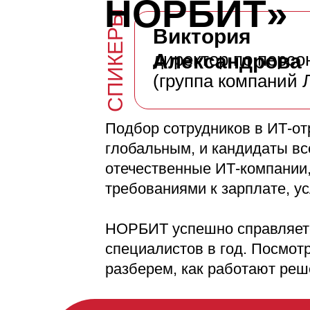
НОРБИТ»
СПИКЕРЫ
Виктория
директор по перс
Александрова
(группа компаний
Подбор сотрудников в ИТ-от
глобальным, и кандидаты вс
отечественные ИТ-компании,
требованиями к зарплате, ус
НОРБИТ успешно справляетс
специалистов в год. Посмот
разберем, как работают реш