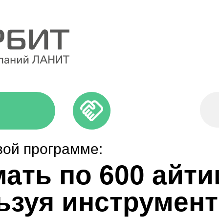
вой программе:
мать по 600 айт
льзуя инструмен