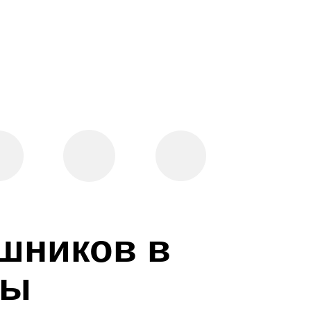
ишников в
ты