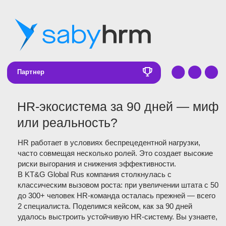
Партнер
HR-экосистема за 90 дней — миф
или реальность?
HR работает в условиях беспрецедентной нагрузки,
часто совмещая несколько ролей. Это создает высокие
риски выгорания и снижения эффективности.
В KT&G Global Rus компания столкнулась с
классическим вызовом роста: при увеличении штата с 50
до 300+ человек HR-команда осталась прежней — всего
2 специалиста. Поделимся кейсом, как за 90 дней
удалось выстроить устойчивую HR-систему. Вы узнаете,
как выглядит:
единая HRM-система в KT&G;
кастомизированная анкета для приема;
автоматизация этапов ввода в должность;
внедрение Warning Letters, которые нельзя
пропустить.