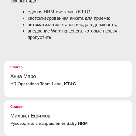
Спикер
Анна Маро
HR Operations Team Lead,
KT&G
Спикер
Михаил Ефимов
Руководитель направления
Saby HRM
Чем мы полезны для HR:
Автоматизируем управление персоналом — все HR-
процессы под контролем в единой системе.
Быстрый переход на КЭДО: подготовим
внутренние документы, выпустим электронные
подписи, внедрим и обеспечим круглосуточную
техподдержку.
Автоматизация рекрутинга на всех этапах: от
создания и публикации вакансий до воронки
подбора и приема сотрудников.