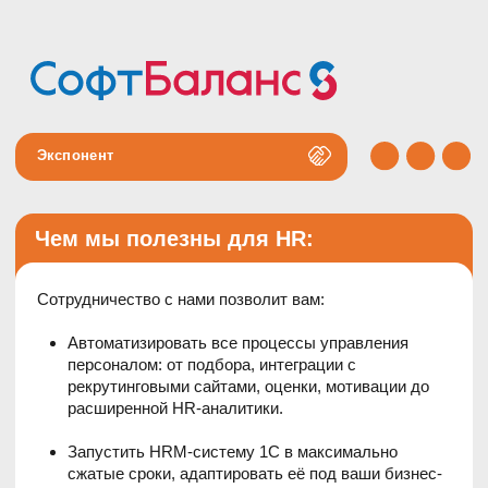
Экспонент
Чем мы полезны для HR:
Сотрудничество с нами позволит вам:
Автоматизировать все процессы управления
персоналом: от подбора, интеграции с
рекрутинговыми сайтами, оценки, мотивации до
расширенной HR-аналитики.
Запустить HRM-систему 1С в максимально
сжатые сроки, адаптировать её под ваши бизнес-
процессы, настроить доступ сотрудников в
соответствии с их задачами.
За 5 рабочих дней перевести вашу компанию на
кадровый электронный документооборот, включая
использование мобильного приложения для
сотрудников.