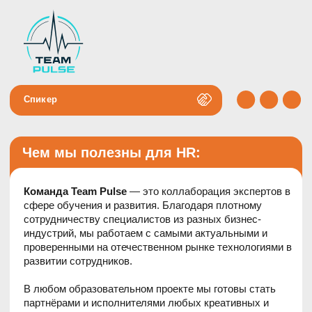
Спикер
Чем мы полезны для HR:
Команда Team Pulse
— это коллаборация экспертов в
сфере обучения и развития. Благодаря плотному
сотрудничеству специалистов из разных бизнес-
индустрий, мы работаем с самыми актуальными и
проверенными на отечественном рынке технологиями в
развитии сотрудников.
В любом образовательном проекте мы готовы стать
партнёрами и исполнителями любых креативных и
сложных задач: от проведения единичного тренинга до
полного методического сопровождения специалистов
учебных центров.
Почему 90% наших заказчиков работают с нами на
постоянной основе:
Полная кастомизация обучения под специфику и
корпоративную культуру компании:
все кейсы,